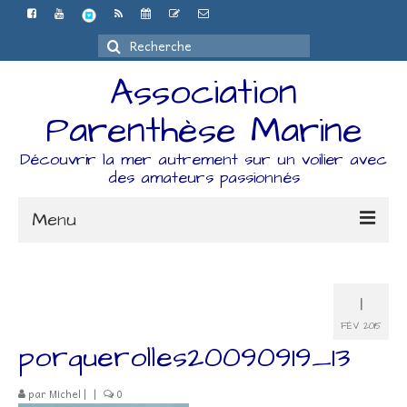
Rechercher
:
Association
Parenthèse Marine
Découvrir la mer autrement sur un voilier avec
des amateurs passionnés
Menu
Accueil
1
L’association
FÉV 2015
Espace Adhérents
porquerolles20090919_13
Organisation
par
Michel
|
|
0