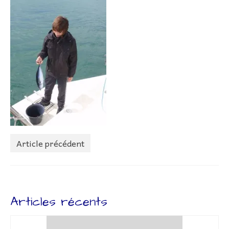
Lettr’Infos
Embarquez
Bateaux
Adhérer à l’association
Adhésion – Coût Sorties
Préparatifs
Livre de bord
Article précédent
Liens
Contact
Articles récents