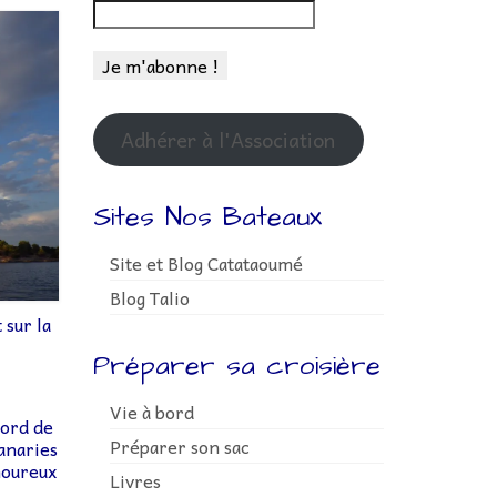
Adhérer à l'Association
Sites Nos Bateaux
Site et Blog Catataoumé
Blog Talio
 sur la
Préparer sa croisière
Vie à bord
bord de
Préparer son sac
anaries
moureux
Livres