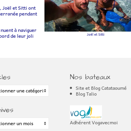
Joël et Sitti ont
diterranée pendant
tinuent à naviguer
bord de leur joli
Joël et Sitti
cles
Nos bateaux
s
Site et Blog Catataoumé
Blog Talio
ives
es
Adhérent Vogavecmoi