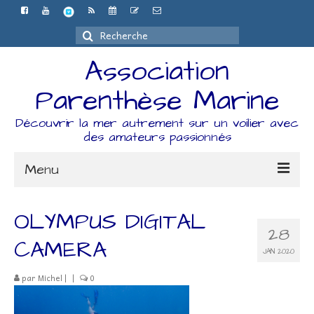
Rechercher
:
Association
Parenthèse Marine
Découvrir la mer autrement sur un voilier avec
des amateurs passionnés
Menu
Accueil
OLYMPUS DIGITAL
28
L’association
CAMERA
JAN 2020
Espace Adhérents
par
Michel
|
|
0
Organisation