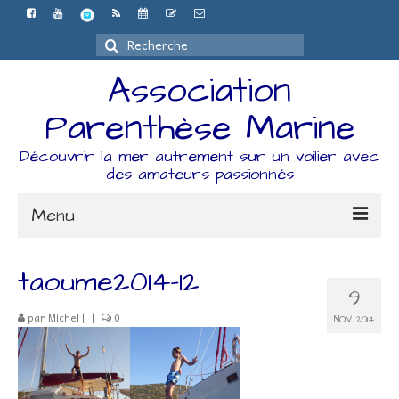
Rechercher
:
Association
Parenthèse Marine
Découvrir la mer autrement sur un voilier avec
des amateurs passionnés
Menu
Accueil
taoume2014-12
9
L’association
par
Michel
|
|
0
NOV 2014
Espace Adhérents
Organisation