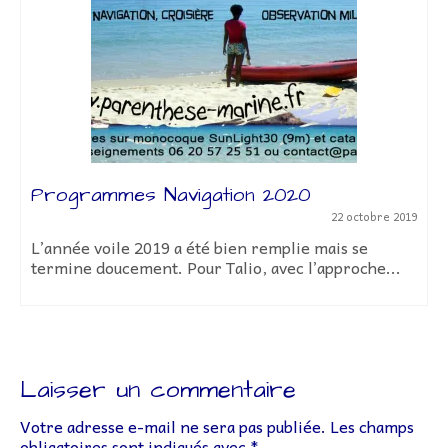
Assemblée Générale 2026
14
L’assemblée générale ordinaire 2026, se
déroulera JUSQU’AU 20 MARS inclus.Vous p
laisser vos commentaires et voter à...
 octobre 2019
s se
roche...
Laisser un commentaire
Votre adresse e-mail ne sera pas publiée.
Les champs
obligatoires sont indiqués avec
*