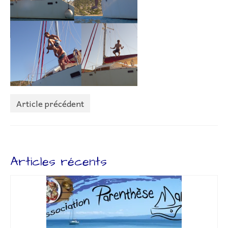
Lettr’Infos
Embarquez
Bateaux
Adhérer à l’association
Adhésion – Coût Sorties
Article précédent
Préparatifs
Livre de bord
Liens
Articles récents
Contact