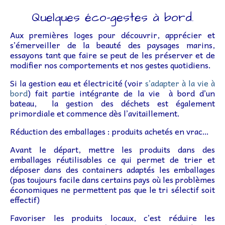
Lettr’Infos
Quelques éco-gestes à bord.
Embarquez
Aux premières loges pour découvrir, apprécier et
s’émerveiller de la beauté des paysages marins,
Bateaux
essayons tant que faire se peut de les préserver et de
modifier nos comportements et nos gestes quotidiens.
Adhérer à l’association
Si la gestion eau et électricité (voir
s’adapter à la vie à
Adhésion – Coût Sorties
bord
) fait partie intégrante de la vie à bord d’un
bateau, la gestion des déchets est également
Préparatifs
primordiale et commence dès l’avitaillement.
Livre de bord
Réduction des emballages : produits achetés en vrac…
Avant le départ, mettre les produits dans des
Liens
emballages réutilisables ce qui permet de trier et
déposer dans des containers adaptés les emballages
Contact
(pas toujours facile dans certains pays où les problèmes
économiques ne permettent pas que le tri sélectif soit
effectif)
Favoriser les produits locaux, c’est réduire les