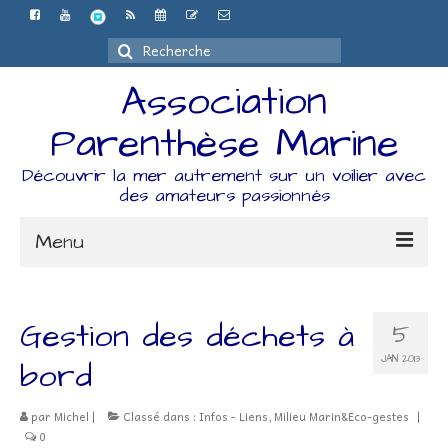
Rechercher
:
Association
Parenthèse Marine
Découvrir la mer autrement sur un voilier avec
des amateurs passionnés
Menu
Accueil
Gestion des déchets à
5
L’association
JAN 2013
bord
Espace Adhérents
par
Michel
|
Classé dans :
Infos - Liens
,
Milieu Marin&Eco-gestes
|
Organisation
0