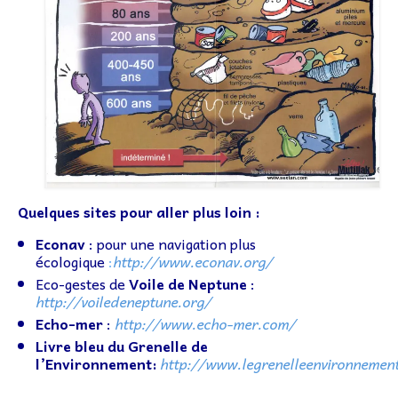
Quelques sites pour aller plus loin :
Econav
: pour une navigation plus
écologique
:
http://www.econav.org/
Eco-gestes de
Voile de Neptune
:
http://voiledeneptune.org/
Echo-mer
:
http://www.echo-mer.com/
Livre bleu du Grenelle de
l’Environnement:
http://www.legrenelleenvironneme