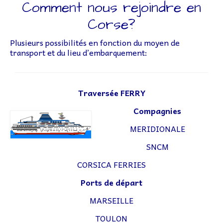
Comment nous rejoindre en
Lettr’Infos
Corse?
Embarquez
Plusieurs possibilités en fonction du moyen de
Bateaux
transport et du lieu d’embarquement:
Adhérer à l’association
Adhésion – Coût Sorties
Traversée FERRY
Préparatifs
Compagnies
MERIDIONALE
Livre de bord
SNCM
Liens
CORSICA FERRIES
Contact
Ports de départ
MARSEILLE
TOULON