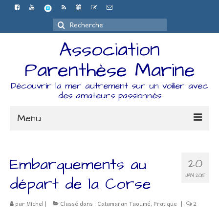
Rechercher
:
Association
Parenthèse Marine
Découvrir la mer autrement sur un voilier avec
des amateurs passionnés
Menu
Accueil
Embarquements au
20
L’association
JAN 2015
départ de la Corse
Espace Adhérents
par
Michel
|
Classé dans :
Catamaran Taoumé
,
Pratique
|
2
Organisation