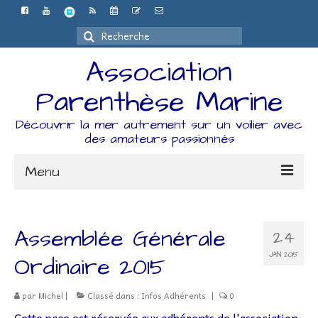
Rechercher
:
Association
Parenthèse Marine
Découvrir la mer autrement sur un voilier avec
des amateurs passionnés
Menu
Accueil
Assemblée Générale
24
L’association
JAN 2015
Ordinaire 2015
Espace Adhérents
par
Michel
|
Classé dans :
Infos Adhérents
|
0
Organisation
Cette page est réservée aux adhérents de l'association.