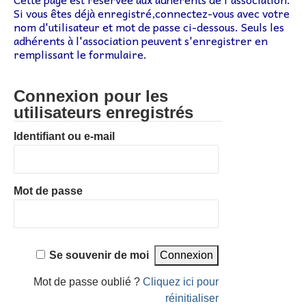
Lettr’Infos
Si vous êtes déjà enregistré,connectez-vous avec votre
nom d'utilisateur et mot de passe ci-dessous. Seuls les
Embarquez
adhérents à l'association peuvent s'enregistrer en
remplissant le formulaire.
Bateaux
Adhérer à l’association
Connexion pour les
utilisateurs enregistrés
Adhésion – Coût Sorties
Identifiant ou e-mail
Préparatifs
Livre de bord
Mot de passe
Liens
Contact
Se souvenir de moi
Mot de passe oublié ?
Cliquez ici pour
réinitialiser