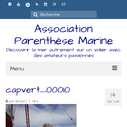
Rechercher
:
Association
Parenthèse Marine
Découvrir la mer autrement sur un voilier avec
des amateurs passionnés
Menu
Accueil
capvert_00010
14
L’association
par
Michel
|
|
0
SEP 2018
Espace Adhérents
Organisation