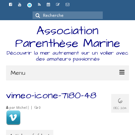
Rechercher
:
Association
Parenthèse Marine
Découvrir la mer autrement sur un voilier avec
des amateurs passionnés
Menu
Accueil
vimeo-icone-7180-48
6
L’association
par
Michel
|
|
0
DÉC 2014
Espace Adhérents
Organisation