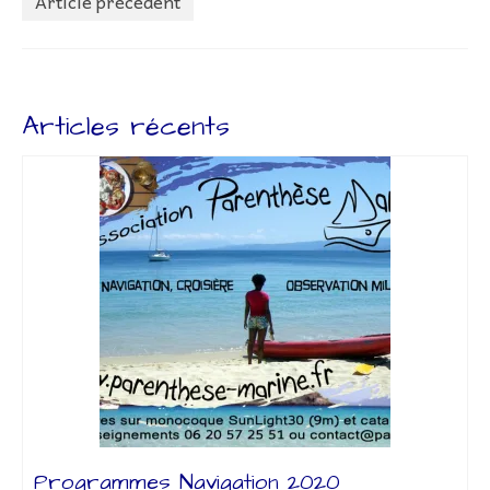
Article précédent
Lettr’Infos
Embarquez
Bateaux
Articles récents
Adhérer à l’association
Adhésion – Coût Sorties
Préparatifs
Livre de bord
Liens
Contact
Programmes Navigation 2020