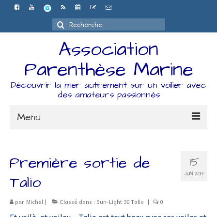
Rechercher
:
Association
Parenthèse Marine
Découvrir la mer autrement sur un voilier avec
des amateurs passionnés
Menu
Accueil
Première sortie de
15
L’association
JUIN 2013
Talio
Espace Adhérents
par
Michel
|
Classé dans :
Sun-Light 30 Talio
|
0
Organisation
Et voilà, et voilou… Talio est tout beau avec ses voiles et