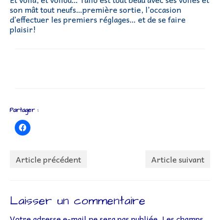
Lettr’Infos
son mât tout neufs…première sortie, l’occasion
d’effectuer les premiers réglages… et de se faire
Embarquez
plaisir!
Bateaux
Adhérer à l’association
Adhésion – Coût Sorties
Préparatifs
Partager :
Livre de bord
Liens
Article précédent
Article suivant
Contact
Laisser un commentaire
Votre adresse e-mail ne sera pas publiée.
Les champs