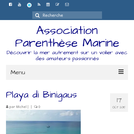
Rechercher
:
Association
Parenthèse Marine
Découvrir la mer autrement sur un voilier avec
des amateurs passionnés
Menu
Accueil
Playa di Binigaus
17
L’association
par
Michel
|
|
0
OCT 2015
Espace Adhérents
Organisation