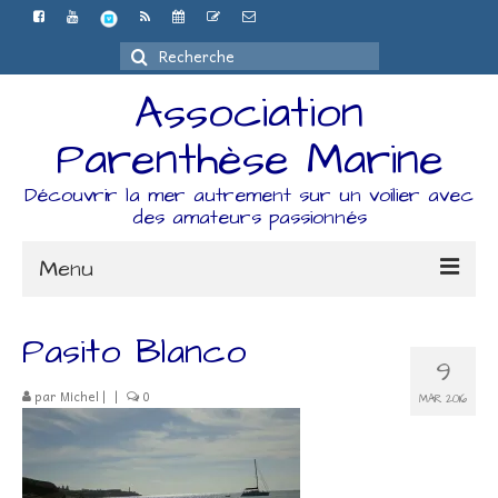
Rechercher
:
Association
Parenthèse Marine
Découvrir la mer autrement sur un voilier avec
des amateurs passionnés
Menu
Accueil
Pasito Blanco
9
L’association
par
Michel
|
|
0
MAR 2016
Espace Adhérents
Organisation