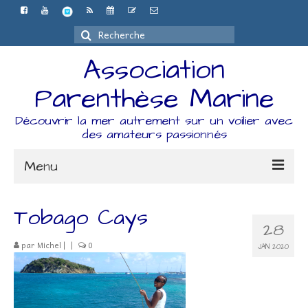
Rechercher
:
Association
Parenthèse Marine
Découvrir la mer autrement sur un voilier avec
des amateurs passionnés
Menu
Accueil
Tobago Cays
28
L’association
par
Michel
|
|
0
JAN 2020
Espace Adhérents
Organisation