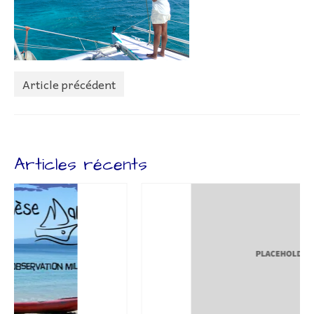
Lettr’Infos
Embarquez
Bateaux
Article précédent
Adhérer à l’association
Adhésion – Coût Sorties
Préparatifs
Articles récents
Livre de bord
Liens
Contact