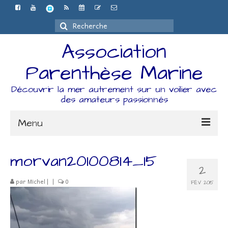
Rechercher
:
Association
Parenthèse Marine
Découvrir la mer autrement sur un voilier avec
des amateurs passionnés
Menu
Accueil
morvan20100814_15
2
L’association
par
Michel
|
|
0
FÉV 2015
Espace Adhérents
Organisation