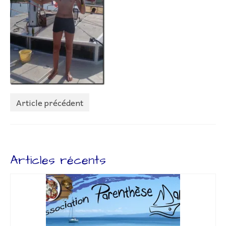
Lettr’Infos
Embarquez
Bateaux
Adhérer à l’association
Adhésion – Coût Sorties
Article précédent
Préparatifs
Livre de bord
Liens
Articles récents
Contact