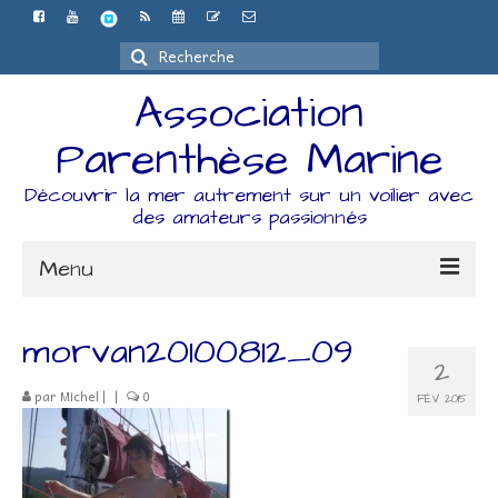
Rechercher
:
Association
Parenthèse Marine
Découvrir la mer autrement sur un voilier avec
des amateurs passionnés
Menu
Accueil
morvan20100812_09
2
L’association
par
Michel
|
|
0
FÉV 2015
Espace Adhérents
Organisation