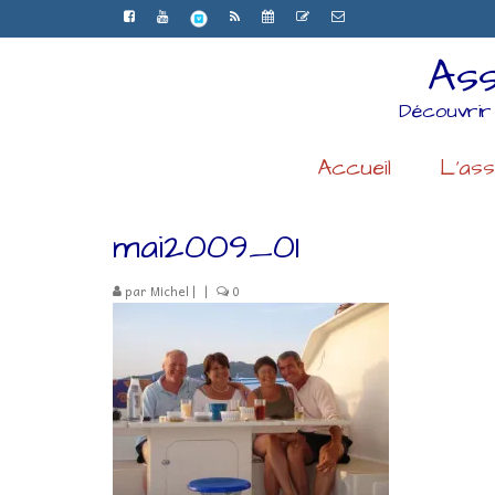
Ass
Découvrir
Accueil
L’ass
mai2009_01
par
Michel
|
|
0