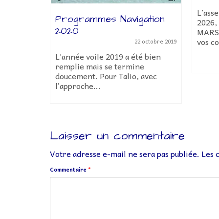
L’ass
ée
Programmes Navigation
2026,
2020
MARS 
vos co
8 février 2022
22 octobre 2019
r cette
L’année voile 2019 a été bien
.
remplie mais se termine
doucement. Pour Talio, avec
l’approche...
Laisser un commentaire
Votre adresse e-mail ne sera pas publiée.
Les 
Commentaire
*