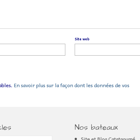
Site web
rables.
En savoir plus sur la façon dont les données de vos
cles
Nos bateaux
s
Site et Blog Catataoumé