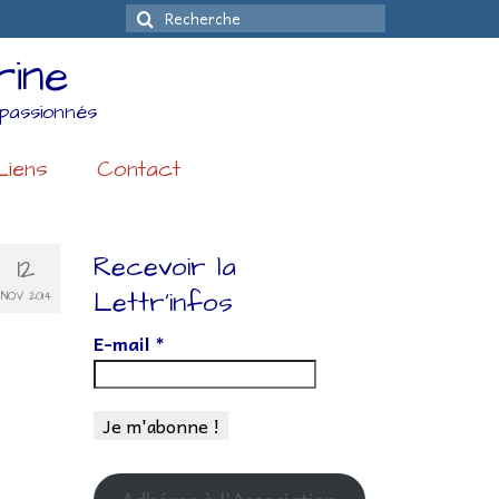
Rechercher
:
rine
passionnés
Liens
Contact
Recevoir la
12
Lettr’infos
NOV 2014
E-mail
*