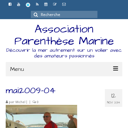
Rechercher
:
Association
Parenthèse Marine
Découvrir la mer autrement sur un voilier avec
des amateurs passionnés
Menu
Accueil
mai2009-04
12
L’association
par
Michel
|
|
0
NOV 2014
Espace Adhérents
Organisation