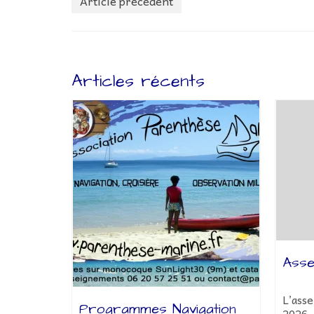
Article précédent
Articles récents
Asse
L’ass
ée
Programmes Navigation
2026,