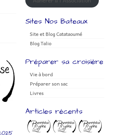
Adhérer à l'Association
Sites Nos Bateaux
Site et Blog Catataoumé
Blog Talio
Préparer sa croisière
Vie à bord
Préparer son sac
Livres
Articles récents
 2025
Protégé : Assemblée
Protég