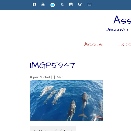
Ass
Découvrir
Accueil
L’ass
IMGP5947
par
Michel
|
|
0