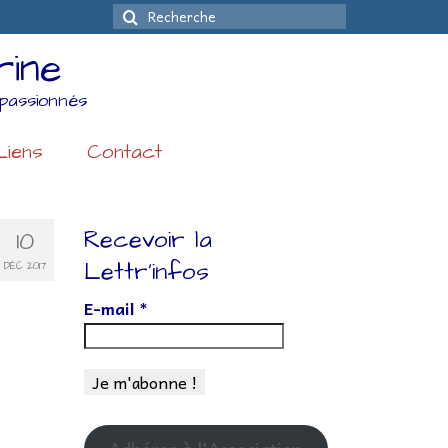
Rechercher
:
rine
passionnés
Liens
Contact
Recevoir la
10
Lettr’infos
DÉC 2017
E-mail
*