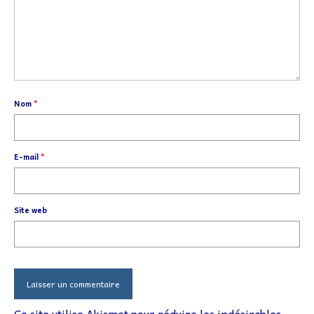
Nom
*
E-mail
*
Site web
Ce site utilise Akismet pour réduire les indésirables.