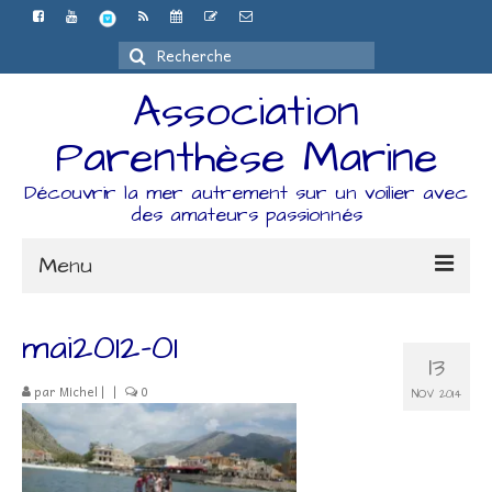
Rechercher
:
Association
Parenthèse Marine
Découvrir la mer autrement sur un voilier avec
des amateurs passionnés
Menu
Accueil
mai2012-01
13
L’association
par
Michel
|
|
0
NOV 2014
Espace Adhérents
Organisation