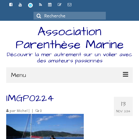
Rechercher
:
Association
Parenthèse Marine
Découvrir la mer autrement sur un voilier avec
des amateurs passionnés
Menu
Accueil
IMGP0224
13
L’association
par
Michel
|
|
0
NOV 2014
Espace Adhérents
Organisation