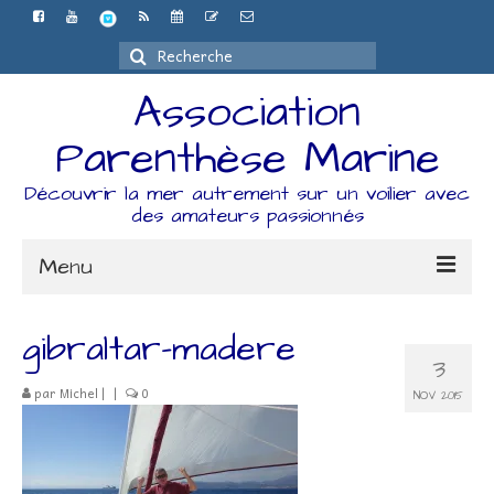
Rechercher
:
Association
Parenthèse Marine
Découvrir la mer autrement sur un voilier avec
des amateurs passionnés
Menu
Accueil
gibraltar-madere
3
L’association
par
Michel
|
|
0
NOV 2015
Espace Adhérents
Organisation