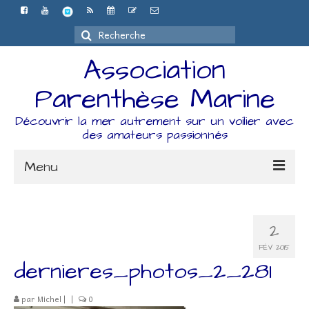
Rechercher
:
Association
Parenthèse Marine
Découvrir la mer autrement sur un voilier avec
des amateurs passionnés
Menu
Accueil
2
L’association
FÉV 2015
Espace Adhérents
dernieres_photos_2_281
Organisation
par
Michel
|
|
0