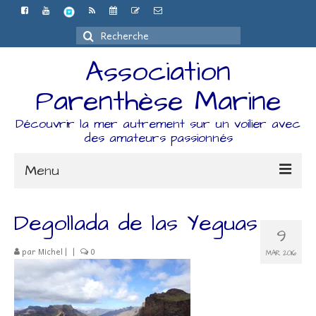
Rechercher
:
Association
Parenthèse Marine
Découvrir la mer autrement sur un voilier avec
des amateurs passionnés
Menu
Accueil
Degollada de las Yeguas
9
L’association
par
Michel
|
|
0
MAR 2016
Espace Adhérents
Organisation