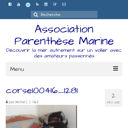
Rechercher
:
Association
Parenthèse Marine
Découvrir la mer autrement sur un voilier avec
des amateurs passionnés
Menu
Accueil
corse100416_1281
2
L’association
par
Michel
|
|
0
FÉV 2015
Espace Adhérents
Organisation