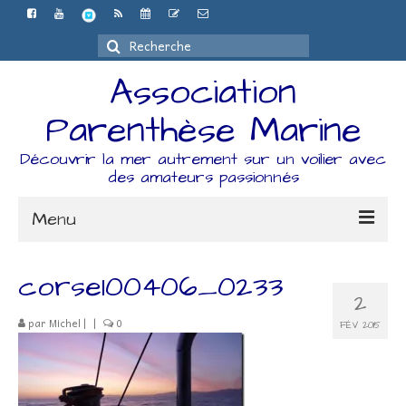
Rechercher
:
Association
Parenthèse Marine
Découvrir la mer autrement sur un voilier avec
des amateurs passionnés
Menu
Accueil
corse100406_0233
2
L’association
par
Michel
|
|
0
FÉV 2015
Espace Adhérents
Organisation