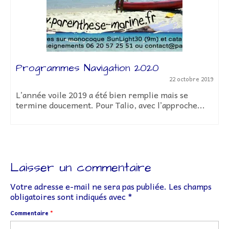
Assemblée Générale 2026
14 mar
L’assemblée générale ordinaire 2026, se
déroulera JUSQU’AU 20 MARS inclus.Vous pouv
laisser vos commentaires et voter à...
tobre 2019
e
he...
Laisser un commentaire
Votre adresse e-mail ne sera pas publiée.
Les champs
obligatoires sont indiqués avec
*
Commentaire
*