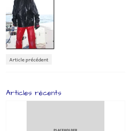
Lettr’Infos
Embarquez
Bateaux
Adhérer à l’association
Adhésion – Coût Sorties
Article précédent
Préparatifs
Livre de bord
Liens
Articles récents
Contact