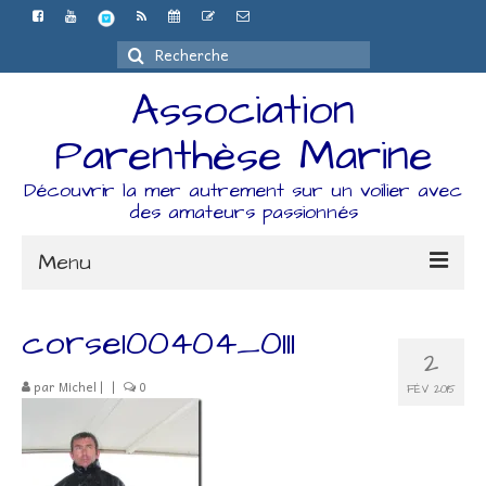
Rechercher
:
Association
Parenthèse Marine
Découvrir la mer autrement sur un voilier avec
des amateurs passionnés
Menu
Accueil
corse100404_0111
2
L’association
par
Michel
|
|
0
FÉV 2015
Espace Adhérents
Organisation