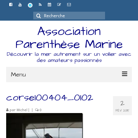
Rechercher
:
Association
Parenthèse Marine
Découvrir la mer autrement sur un voilier avec
des amateurs passionnés
Menu
Accueil
corse100404_0102
2
L’association
par
Michel
|
|
0
FÉV 2015
Espace Adhérents
Organisation