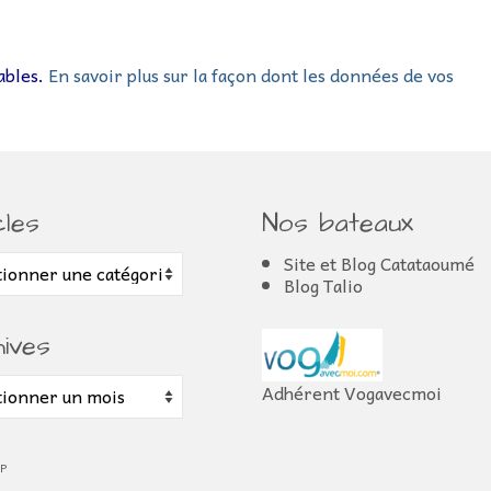
rables.
En savoir plus sur la façon dont les données de vos
cles
Nos bateaux
s
Site et Blog Catataoumé
Blog Talio
ives
es
Adhérent Vogavecmoi
WP