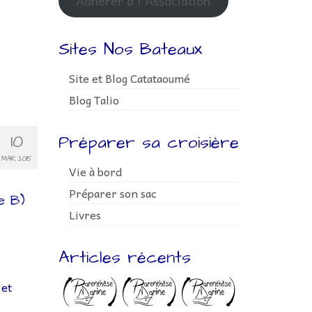
Adhérer à l'Association
Sites Nos Bateaux
Site et Blog Catataoumé
Blog Talio
10
Préparer sa croisière
MAR 2015
Vie à bord
Préparer son sac
e B)
Livres
Articles récents
 et