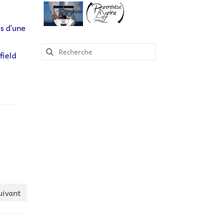
s d’une
Rechercher
field
:
uivant