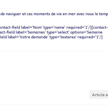
r de naviguer et ces moments de vie en mer avec nous le temp
ntact-field label=’Nom’ type=’name’ required=’1’/][contact-
tact-field label=’Semaines’ type=’select’ options=’Semaine
eld label=’Votre demande’ type=’textarea’ required=’1’/]
Article s