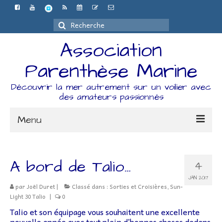
Rechercher
:
Association
Parenthèse Marine
Découvrir la mer autrement sur un voilier avec
des amateurs passionnés
Menu
Accueil
A bord de Talio…
4
L’association
JAN 2017
par
Joël Duret
Espace Adhérents
|
Classé dans :
Sorties et Croisières
,
Sun-
Light 30 Talio
|
0
Organisation
Talio et son équipage vous souhaitent une excellente
nouvelle année avec tout plein d’bonnes choses dedans