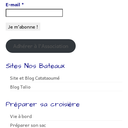
E-mail
*
Lettr’Infos
Embarquez
Bateaux
Adhérer à l’association
Adhérer à l'Association
Adhésion – Coût Sorties
Préparatifs
Sites Nos Bateaux
Livre de bord
Site et Blog Catataoumé
Liens
Blog Talio
Contact
Préparer sa croisière
Vie à bord
Préparer son sac