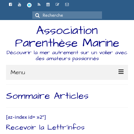
Rechercher
:
Association
Parenthèse Marine
Découvrir la mer autrement sur un voilier avec
des amateurs passionnés
Menu
Accueil
Sommaire Articles
L’association
Espace Adhérents
[az-index id= »2″]
Recevoir la Lettr’infos
Organisation