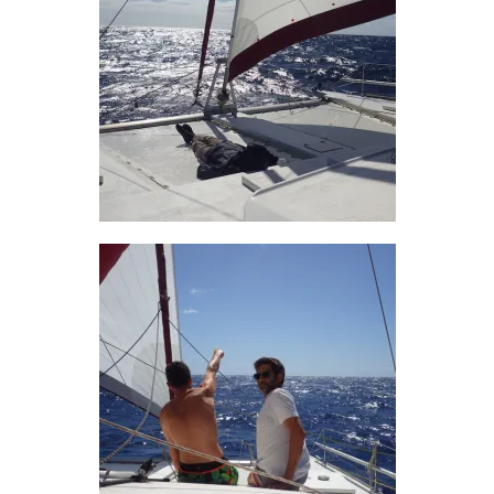
Lettr’Infos
Embarquez
Bateaux
Adhérer à l’association
Adhésion – Coût Sorties
Préparatifs
Livre de bord
Liens
Contact