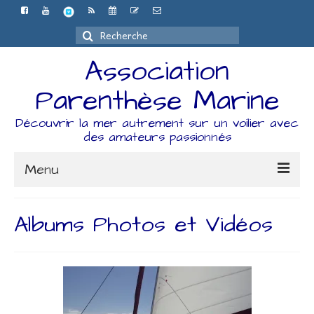
Rechercher
:
Association
Parenthèse Marine
Découvrir la mer autrement sur un voilier avec
des amateurs passionnés
Menu
Accueil
Albums Photos et Vidéos
L’association
Espace Adhérents
Organisation